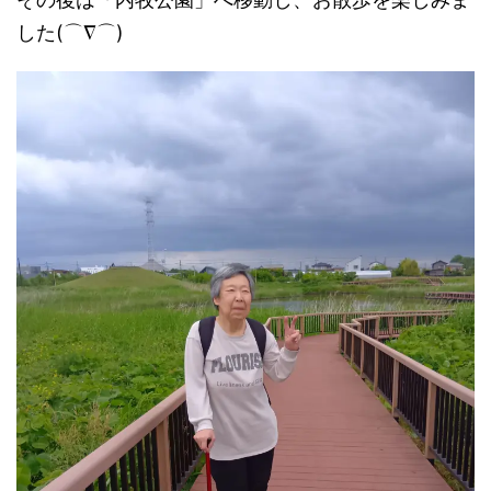
した(⌒∇⌒)